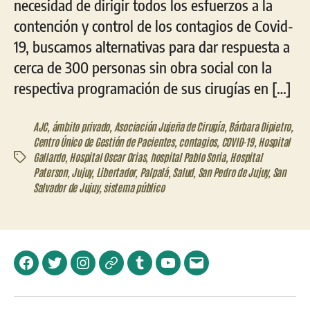
necesidad de dirigir todos los esfuerzos a la
contención y control de los contagios de Covid-
19, buscamos alternativas para dar respuesta a
cerca de 300 personas sin obra social con la
respectiva programación de sus cirugías en […]
AJC
,
ámbito privado
,
Asociación Jujeña de Cirugía
,
Bárbara Dipietro
,
Centro Único de Gestión de Pacientes
,
contagios
,
COVID-19
,
Hospital
Gallardo
,
Hospital Oscar Orias
,
hospital Pablo Soria
,
Hospital
Etiquetas
Paterson
,
Jujuy
,
Libertador
,
Palpalá
,
Salud
,
San Pedro de Jujuy
,
San
Salvador de Jujuy
,
sistema público
Facebook
Twitter
Instagram
Telegram
Tumblr
YouTube
Correo
electrónico