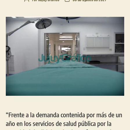
de
de
la
la
entrada
entrada
“Frente a la demanda contenida por más de un
año en los servicios de salud pública por la