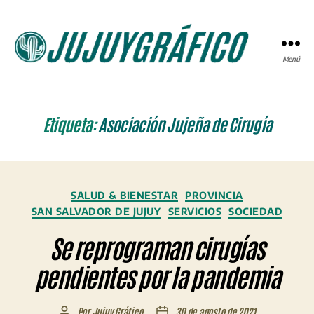
Menú
JUJUYGRÁFICO
Etiqueta:
Asociación Jujeña de Cirugía
Categorías
SALUD & BIENESTAR
PROVINCIA
SAN SALVADOR DE JUJUY
SERVICIOS
SOCIEDAD
Se reprograman cirugías
pendientes por la pandemia
Por
Jujuy Gráfico
30 de agosto de 2021
Autor
Fecha