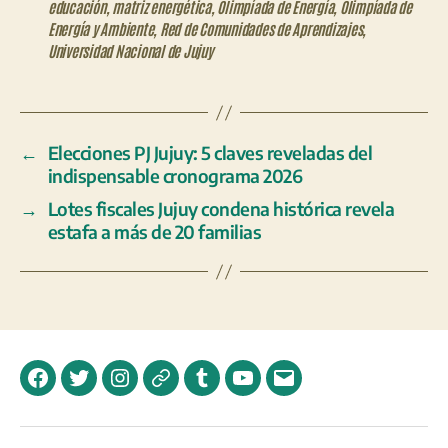
educación
,
matriz energética
,
Olimpíada de Energía
,
Olimpíada de
Energía y Ambiente
,
Red de Comunidades de Aprendizajes
,
Universidad Nacional de Jujuy
←
Elecciones PJ Jujuy: 5 claves reveladas del
indispensable cronograma 2026
→
Lotes fiscales Jujuy condena histórica revela
estafa a más de 20 familias
Facebook
Twitter
Instagram
Telegram
Tumblr
YouTube
Correo
electrónico