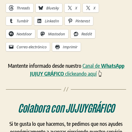
Threads
Bluesky
X
X
Tumblr
LinkedIn
Pinterest
Nextdoor
Mastodon
Reddit
Correo electrónico
Imprimir
Mantente informado desde nuestro
Canal de
WhatsApp
JUJUY GRÁFICO
clickeando aquí
👆
Colabora con
JUJUYGRÁFICO
Si te gusta lo que hacemos, te pedimos que nos ayudes
económicamente a avanzar ejerciendo nuestro servicio