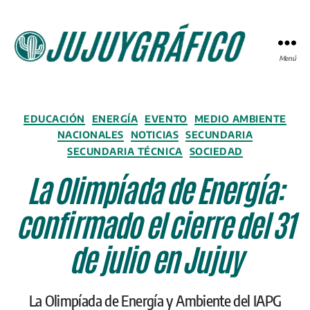
Menú
JUJUYGRÁFICO
Categorías
EDUCACIÓN
ENERGÍA
EVENTO
MEDIO AMBIENTE
NACIONALES
NOTICIAS
SECUNDARIA
SECUNDARIA TÉCNICA
SOCIEDAD
La Olimpíada de Energía:
confirmado el cierre del 31
de julio en Jujuy
La Olimpíada de Energía y Ambiente del IAPG