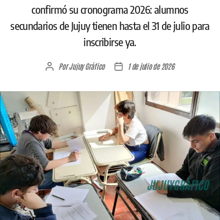
confirmó su cronograma 2026: alumnos
secundarios de Jujuy tienen hasta el 31 de julio para
inscribirse ya.
Por
Jujuy Gráfico
1 de julio de 2026
Autor
Fecha
de
de
la
la
entrada
entrada