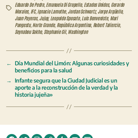
Eduardo De Pedro
,
Emanuela Di Gropello
,
Estados Unidos
,
Gerardo
Etiquetas
Morales
,
IFC
,
Ignacio Lamothe
,
Jordan Schwartz
,
Jorge Argüello
,
Juan Payeras
,
Jujuy
,
Leopoldo Sposato
,
Luis Benveniste
,
Mari
Pangestu
,
Norte Grande
,
República Argentina
,
Robert Taliercio
,
Seynabou Sakho
,
Stephanie Gil
,
Washington
←
Día Mundial del Limón: Algunas curiosidades y
beneficios para la salud
→
Infante segura que la Ciudad Judicial es un
aporte a la reconstrucción de la verdad y la
historia jujeña»