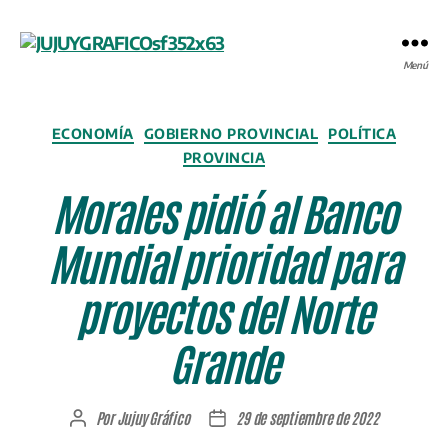
JUJUYGRÁFICO
Menú
Categorías
ECONOMÍA
GOBIERNO PROVINCIAL
POLÍTICA
PROVINCIA
Morales pidió al Banco
Mundial prioridad para
proyectos del Norte
Grande
Por
Jujuy Gráfico
29 de septiembre de 2022
Autor
Fecha
de
de