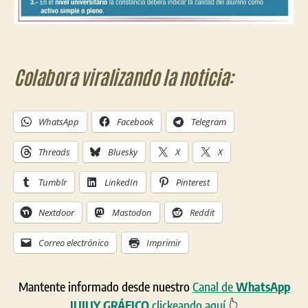
Colabora viralizando la noticia:
WhatsApp
Facebook
Telegram
Threads
Bluesky
X
X
Tumblr
LinkedIn
Pinterest
Nextdoor
Mastodon
Reddit
Correo electrónico
Imprimir
Mantente informado desde nuestro
Canal de
WhatsApp
JUJUY GRÁFICO
clickeando aquí
👆