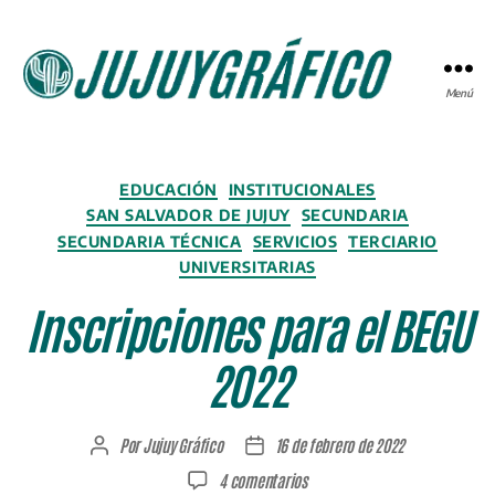
Menú
JUJUYGRÁFICO
Categorías
EDUCACIÓN
INSTITUCIONALES
SAN SALVADOR DE JUJUY
SECUNDARIA
SECUNDARIA TÉCNICA
SERVICIOS
TERCIARIO
UNIVERSITARIAS
Inscripciones para el BEGU
2022
Por
Jujuy Gráfico
16 de febrero de 2022
Autor
Fecha
de
de
en
4 comentarios
la
la