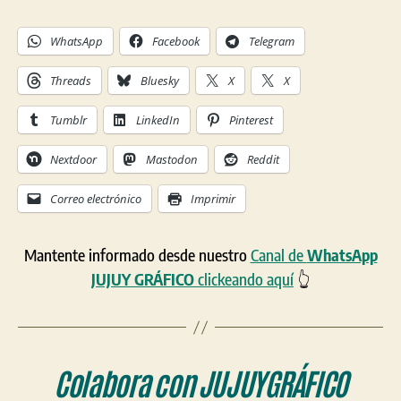
WhatsApp
Facebook
Telegram
Threads
Bluesky
X
X
Tumblr
LinkedIn
Pinterest
Nextdoor
Mastodon
Reddit
Correo electrónico
Imprimir
Mantente informado desde nuestro
Canal de
WhatsApp
JUJUY GRÁFICO
clickeando aquí
👆
Colabora con
JUJUYGRÁFICO