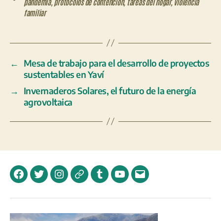
pandemia
,
protocolos de contención
,
tareas del hogar
,
violencia
familiar
←
Mesa de trabajo para el desarrollo de proyectos
sustentables en Yaví
→
Invernaderos Solares, el futuro de la energía
agrovoltaica
Facebook
Twitter
Instagram
Telegram
Tumblr
YouTube
Correo
electrónico